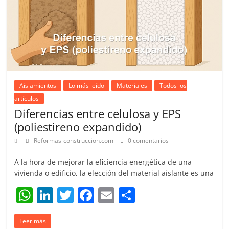
k
Aislamientos
Lo más leído
Materiales
Todos los
artículos
Diferencias entre celulosa y EPS
(poliestireno expandido)
Reformas-construccion.com
0 comentarios
A la hora de mejorar la eficiencia energética de una
vivienda o edificio, la elección del material aislante es una
W
Li
T
F
E
C
h
n
w
a
m
o
Leer más
at
k
itt
c
ai
m