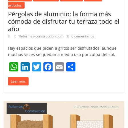
artículos
Pérgolas de aluminio: la forma más
cómoda de disfrutar tu terraza todo el
año
Reformas-construccion.com
0 comentarios
Hay espacios que piden a gritos ser disfrutados, aunque
muchas veces se quedan a medio uso por culpa del sol,
W
Li
T
F
E
C
h
n
w
a
m
o
Leer más
at
k
itt
c
ai
m
s
e
er
e
l
p
A
dI
b
ar
p
n
o
tir
p
o