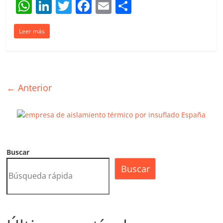
W
Li
T
F
E
C
h
n
w
a
m
o
Leer más
at
k
itt
c
ai
m
s
e
er
e
l
p
A
dI
b
ar
p
n
o
tir
← Anterior
p
o
k
Buscar
Buscar