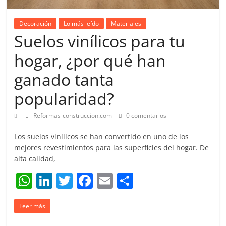
Decoración
Lo más leído
Materiales
Suelos vinílicos para tu
hogar, ¿por qué han
ganado tanta
popularidad?
Reformas-construccion.com
0 comentarios
Los suelos vinílicos se han convertido en uno de los
mejores revestimientos para las superficies del hogar. De
alta calidad,
W
Li
T
F
E
C
h
n
w
a
m
o
Leer más
at
k
itt
c
ai
m