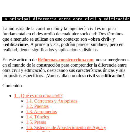
La 
principal diferencia entre obra civil y edificación
 
La industria de la construcción y la ingeniería civil es un pilar
fundamental en el desarrollo de cualquier sociedad. Dos términos
que a menudo se utilizan en este contexto son «
obra civil
» y
«
edificación
«. A primera vista, podrían parecer similares, pero en
realidad, tienen significados y aplicaciones distintas.
En este artículo de
Reformas-construccion.com
, nos sumergiremos
en el mundo de la construcción para comprender la diferencia entre
obra civil y edificación, destacando sus características únicas y sus
propósitos específicos. ¡Vamos allá con
obra civil vs edificación
!
Contenido
1.
¿Qué es una obra civil?
1.1.
Carreteras y Autopistas
1.2.
Puentes
1.3.
Aeropuertos
1.4.
Túneles
1.5.
Presas
1.6.
Sistemas de Abastecimiento de Agua y