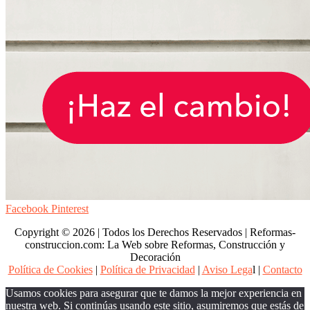
Facebook
Pinterest
Copyright © 2026 | Todos los Derechos Reservados | Reformas-
construccion.com: La Web sobre Reformas, Construcción y
Decoración
Política de Cookies
|
Política de Privacidad
|
Aviso Lega
l |
Contacto
Usamos cookies para asegurar que te damos la mejor experiencia en
nuestra web. Si continúas usando este sitio, asumiremos que estás de