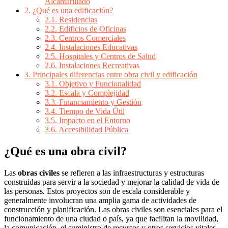
Alcantarillado
2.
¿Qué es una edificación?
2.1.
Residencias
2.2.
Edificios de Oficinas
2.3.
Centros Comerciales
2.4.
Instalaciones Educativas
2.5.
Hospitales y Centros de Salud
2.6.
Instalaciones Recreativas
3.
Principales diferencias entre obra civil y edificación
3.1.
Objetivo y Funcionalidad
3.2.
Escala y Complejidad
3.3.
Financiamiento y Gestión
3.4.
Tiempo de Vida Útil
3.5.
Impacto en el Entorno
3.6.
Accesibilidad Pública
¿Qué es una obra civil?
Las
obras civiles
se refieren a las infraestructuras y estructuras
construidas para servir a la sociedad y mejorar la calidad de vida de
las personas. Estos proyectos son de escala considerable y
generalmente involucran una amplia gama de actividades de
construcción y planificación. Las obras civiles son esenciales para el
funcionamiento de una ciudad o país, ya que facilitan la movilidad,
la comunicación, el suministro de recursos y otros servicios vitales.