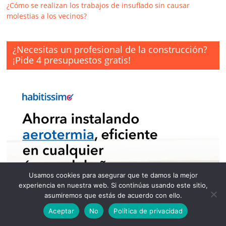
¿Cómo se realizan los trabajos de insuflado sin causar
molestias a los vecinos?
¿Necesitas un profesional de la construcción?
¡Pide 4 presupuestos gratis!
Usamos cookies para asegurar que te damos la mejor
experiencia en nuestra web. Si continúas usando este sitio,
asumiremos que estás de acuerdo con ello.
Aceptar
No
Política de privacidad