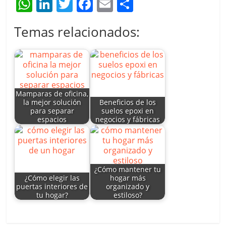
W
Li
T
F
E
C
h
n
w
a
m
o
Temas relacionados:
at
k
itt
c
ai
m
s
e
er
e
l
p
A
dI
b
ar
p
n
o
tir
Mamparas de oficina,
p
o
la mejor solución
Beneficios de los
para separar
suelos epoxi en
k
espacios
negocios y fábricas
¿Cómo mantener tu
¿Cómo elegir las
hogar más
puertas interiores de
organizado y
tu hogar?
estiloso?