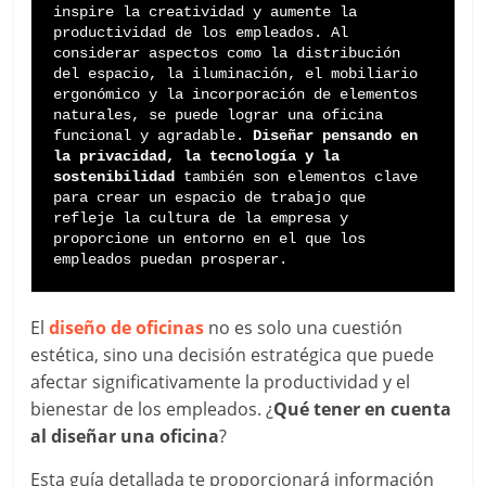
inspire la creatividad y aumente la 
productividad de los empleados. Al 
considerar aspectos como la distribución 
del espacio, la iluminación, el mobiliario 
ergonómico y la incorporación de elementos 
naturales, se puede lograr una oficina 
funcional y agradable. 
Diseñar pensando en 
la privacidad, la tecnología y la 
sostenibilidad
 también son elementos clave 
para crear un espacio de trabajo que 
refleje la cultura de la empresa y 
proporcione un entorno en el que los 
empleados puedan prosperar.
El
diseño de oficinas
no es solo una cuestión
estética, sino una decisión estratégica que puede
afectar significativamente la productividad y el
bienestar de los empleados. ¿
Qué tener en cuenta
al diseñar una oficina
?
Esta guía detallada te proporcionará información