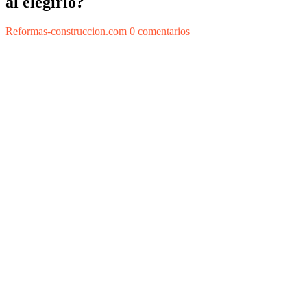
al elegirlo?
Reformas-construccion.com
0 comentarios