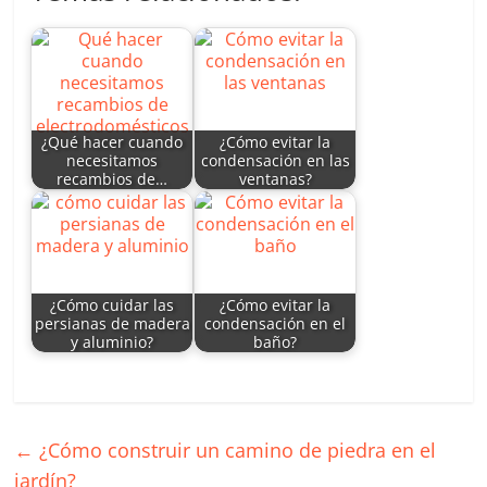
s
e
er
e
l
p
A
dI
b
ar
p
n
o
tir
p
o
¿Qué hacer cuando
¿Cómo evitar la
necesitamos
condensación en las
k
recambios de…
ventanas?
¿Cómo cuidar las
¿Cómo evitar la
persianas de madera
condensación en el
y aluminio?
baño?
←
¿Cómo construir un camino de piedra en el
jardín?