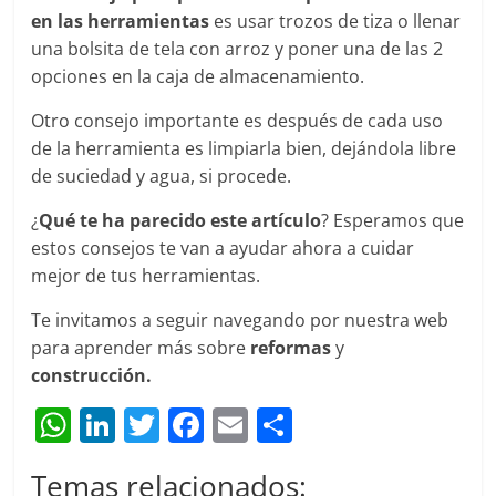
en las herramientas
es usar trozos de tiza o llenar
una bolsita de tela con arroz y poner una de las 2
opciones en la caja de almacenamiento.
Otro consejo importante es después de cada uso
de la herramienta es limpiarla bien, dejándola libre
de suciedad y agua, si procede.
¿
Qué te ha parecido este artículo
? Esperamos que
estos consejos te van a ayudar ahora a cuidar
mejor de tus herramientas.
Te invitamos a seguir navegando por nuestra web
para aprender más sobre
reformas
y
construcción.
W
Li
T
F
E
C
h
n
w
a
m
o
Temas relacionados:
at
k
itt
c
ai
m