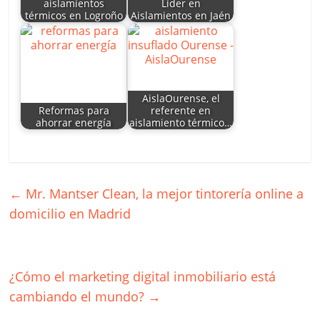
aislamientos
Líder en
k
térmicos en Logroño
Aislamientos en Jaén
AislaOurense, el
Reformas para
referente en
ahorrar energía
aislamiento térmico…
←
Mr. Mantser Clean, la mejor tintorería online a
domicilio en Madrid
¿Cómo el marketing digital inmobiliario está
cambiando el mundo?
→