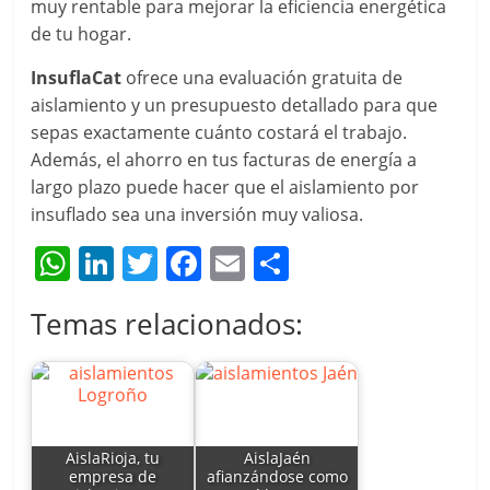
muy rentable para mejorar la eficiencia energética
de tu hogar.
InsuflaCat
ofrece una evaluación gratuita de
aislamiento y un presupuesto detallado para que
sepas exactamente cuánto costará el trabajo.
Además, el ahorro en tus facturas de energía a
largo plazo puede hacer que el aislamiento por
insuflado sea una inversión muy valiosa.
W
Li
T
F
E
C
h
n
w
a
m
o
Temas relacionados:
at
k
itt
c
ai
m
s
e
er
e
l
p
A
dI
b
ar
p
n
o
tir
AislaRioja, tu
AislaJaén
p
o
empresa de
afianzándose como