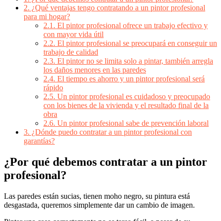
2.
¿Qué ventajas tengo contratando a un pintor profesional
para mi hogar?
2.1.
El pintor profesional ofrece un trabajo efectivo y
con mayor vida útil
2.2.
El pintor profesional se preocupará en conseguir un
trabajo de calidad
2.3.
El pintor no se limita solo a pintar, también arregla
los daños menores en las paredes
2.4.
El tiempo es ahorro y un pintor profesional será
rápido
2.5.
Un pintor profesional es cuidadoso y preocupado
con los bienes de la vivienda y el resultado final de la
obra
2.6.
Un pintor profesional sabe de prevención laboral
3.
¿Dónde puedo contratar a un pintor profesional con
garantías?
¿Por qué debemos contratar a un pintor
profesional?
Las paredes están sucias, tienen moho negro, su pintura está
desgastada, queremos simplemente dar un cambio de imagen.