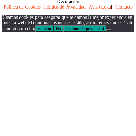
Decoración
Política de Cookies
|
Política de Privacidad
|
Aviso Lega
l |
Contacto
Usamos cookies para asegurar que te damos la mejor experiencia en
nuestra web. Si continúas usando este sitio, asumiremos que estás de
acuerdo con ello.
Aceptar
No
Política de privacidad