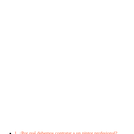
1.
¿Por qué debemos contratar a un pintor profesional?