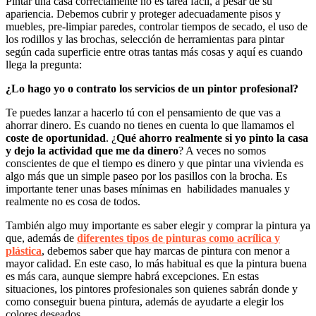
Pintar una casa correctamente no es tarea fácil, a pesar de su
apariencia. Debemos cubrir y proteger adecuadamente pisos y
muebles, pre-limpiar paredes, controlar tiempos de secado, el uso de
los rodillos y las brochas, selección de herramientas para pintar
según cada superficie entre otras tantas más cosas y aquí es cuando
llega la pregunta:
¿Lo hago yo o contrato los servicios de un pintor profesional?
Te puedes lanzar a hacerlo tú con el pensamiento de que vas a
ahorrar dinero. Es cuando no tienes en cuenta lo que llamamos el
coste de oportunidad
. ¿
Qué ahorro realmente si yo pinto la casa
y dejo la actividad que me da dinero
? A veces no somos
conscientes de que el tiempo es dinero y que pintar una vivienda es
algo más que un simple paseo por los pasillos con la brocha. Es
importante tener unas bases mínimas en habilidades manuales y
realmente no es cosa de todos.
También algo muy importante es saber elegir y comprar la pintura ya
que, además de
diferentes tipos de pinturas como acrílica y
plástica
, debemos saber que hay marcas de pintura con menor a
mayor calidad. En este caso, lo más habitual es que la pintura buena
es más cara, aunque siempre habrá excepciones. En estas
situaciones, los pintores profesionales son quienes sabrán donde y
como conseguir buena pintura, además de ayudarte a elegir los
colores deseados.