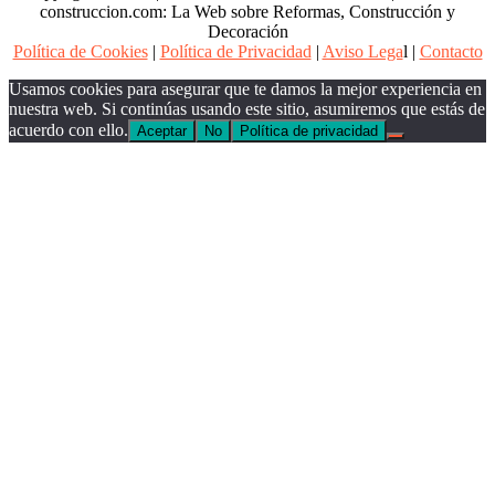
construccion.com: La Web sobre Reformas, Construcción y
Decoración
Política de Cookies
|
Política de Privacidad
|
Aviso Lega
l |
Contacto
Usamos cookies para asegurar que te damos la mejor experiencia en
nuestra web. Si continúas usando este sitio, asumiremos que estás de
acuerdo con ello.
Aceptar
No
Política de privacidad