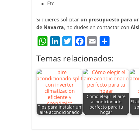
Etc.
Si quieres solicitar
un presupuesto para u
de Navarra
, no dudes en contactar con
Ais
W
Li
T
F
E
C
h
n
w
a
m
o
Temas relacionados:
at
k
itt
c
ai
m
s
e
er
e
l
p
A
dI
b
ar
p
n
o
tir
Cómo elegir el aire
p
o
acondicionado
El a
Tips para instalar un
perfecto para tu
sp
k
aire acondicionado
hogar