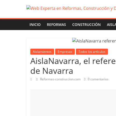
INICIO
REFORMAS
CONSTRUCCIÓN
AISL
Aislamientos
Empresas
Todos los artículos
AislaNavarra, el refer
de Navarra
Reformas-construccion.com
0 comentarios