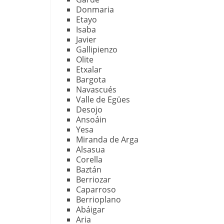
Donmaria
Etayo
Isaba
Javier
Gallipienzo
Olite
Etxalar
Bargota
Navascués
Valle de Egües
Desojo
Ansoáin
Yesa
Miranda de Arga
Alsasua
Corella
Baztán
Berriozar
Caparroso
Berrioplano
Abáigar
Aria