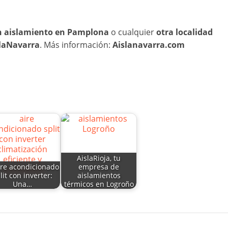
n aislamiento en Pamplona
o cualquier
otra localidad
laNavarra
. Más información:
Aislanavarra.com
AislaRioja, tu
ire acondicionado
empresa de
lit con inverter:
aislamientos
Una…
térmicos en Logroño