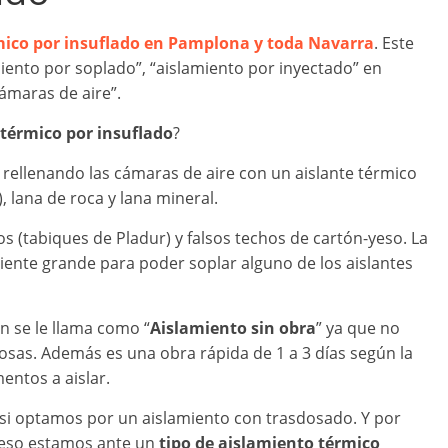
mico por insuflado en Pamplona y toda Navarra
. Este
ento por soplado”, “aislamiento por inyectado” en
ámaras de aire”.
 térmico por insuflado
?
a rellenando las cámaras de aire con un aislante térmico
 lana de roca y lana mineral.
s (tabiques de Pladur) y falsos techos de cartón-yeso. La
iente grande para poder soplar alguno de los aislantes
n se le llama como “
Aislamiento sin obra
” ya que no
osas. Además es una obra rápida de 1 a 3 días según la
mentos a aislar.
io si optamos por un aislamiento con trasdosado. Y por
 eso estamos ante un
tipo de aislamiento térmico