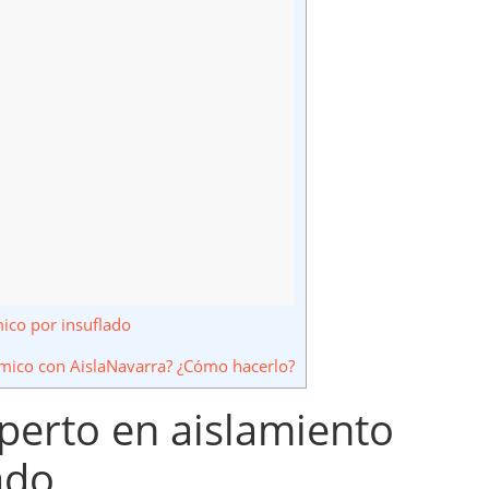
mico por insuflado
mico con AislaNavarra? ¿Cómo hacerlo?
xperto en aislamiento
ado