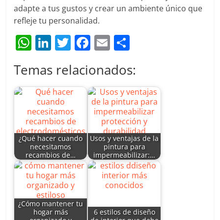
adapte a tus gustos y crear un ambiente único que
refleje tu personalidad.
W
Li
T
F
E
C
h
n
w
a
m
o
Temas relacionados:
at
k
itt
c
ai
m
s
e
er
e
l
p
A
dI
b
ar
p
n
o
tir
p
o
¿Qué hacer cuando
Usos y ventajas de la
necesitamos
pintura para
k
recambios de…
impermeabilizar:…
¿Cómo mantener tu
hogar más
6 estilos de diseño