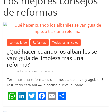
Los mejores consejos
de reformas
Lo más leído
Reformas
Todos los artículos
¿Qué hacer cuando los albañiles se
van: guía de limpieza tras una
reforma?
Reformas-construccion.com
0
Terminar una reforma es una mezcla de alivio y agobio. El
resultado está ahí — la cocina nueva, el baño
W
Li
T
F
E
C
h
n
w
a
m
o
at
k
itt
c
ai
m