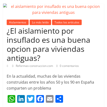
A
dI
b
ar
p
n
o
tir
p
o
Aislamientos
Lo más leído
Todos los artículos
k
¿El aislamiento por
insuflado es una buena
opcion para viviendas
antiguas?
Reformas-construccion.com
0 comentarios
En la actualidad, muchas de las viviendas
construidas entre los años 50 y los 90 en España
comparten un problema
W
Li
T
F
E
C
h
n
w
a
m
o