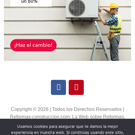
Copyright © 2026 | Todos los Derechos Reservados |
Reformas-construccion.com: La Web sobre Reformas,
Construcción y Decoración
Usamos cookies para asegurar que te damos la mejor
Política de Cookies
|
Política de Privacidad
|
Aviso Lega
l
experiencia en nuestra web. Si continúas usando este sitio,