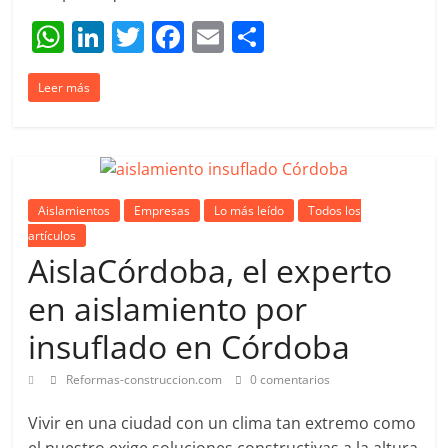
W
Li
T
F
E
C
h
n
w
a
m
o
Leer más
at
k
itt
c
ai
m
s
e
er
e
l
p
A
dI
b
ar
p
n
o
tir
Aislamientos
Empresas
Lo más leído
Todos los
p
o
artículos
k
AislaCórdoba, el experto
en aislamiento por
insuflado en Córdoba
Reformas-construccion.com
0 comentarios
Vivir en una ciudad con un clima tan extremo como