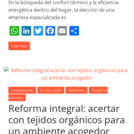
En la búsqueda del confort térmico y la eficiencia
energética dentro del hogar, la elección de una
empresa especializada es
W
Li
T
F
E
C
h
n
w
a
m
o
Leer más
at
k
itt
c
ai
m
s
e
er
e
l
p
A
dI
b
ar
p
n
o
tir
p
o
Construcción
Lo más leído
Reformas
Todos los
k
artículos
Reforma integral: acertar
con tejidos orgánicos para
un ambiente acogedor