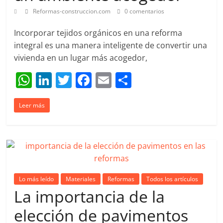
Reformas-construccion.com
0 comentarios
Incorporar tejidos orgánicos en una reforma
integral es una manera inteligente de convertir una
vivienda en un lugar más acogedor,
W
Li
T
F
E
C
h
n
w
a
m
o
Leer más
at
k
itt
c
ai
m
s
e
er
e
l
p
A
dI
b
ar
p
n
o
tir
p
o
Lo más leído
Materiales
Reformas
Todos los artículos
k
La importancia de la
elección de pavimentos