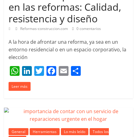
en las reformas: Calidad,
resistencia y diseño
Reformas-construccion.com
0 comentarios
A la hora de afrontar una reforma, ya sea en un
entorno residencial o en un espacio corporativo, la
elección
W
Li
T
F
E
C
h
n
w
a
m
o
Leer más
at
k
itt
c
ai
m
s
e
er
e
l
p
A
dI
b
ar
p
n
o
tir
p
o
General
Herramientas
Lo más leído
Todos los