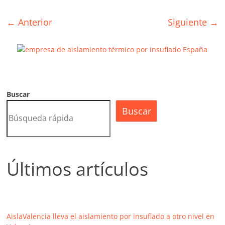
A
dI
b
ar
p
n
o
tir
← Anterior
Siguiente →
p
o
k
Buscar
Buscar
Últimos artículos
AislaValencia lleva el aislamiento por insuflado a otro nivel en