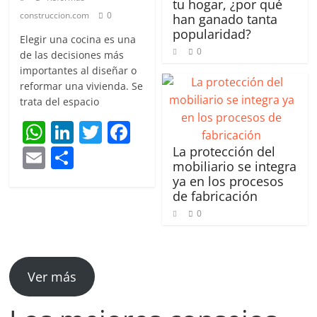
tu hogar, ¿por qué
construccion.com
0
han ganado tanta
popularidad?
Elegir una cocina es una
0
de las decisiones más
importantes al diseñar o
reformar una vivienda. Se
trata del espacio
W
Li
T
F
h
n
w
a
E
C
La protección del
mobiliario se integra
at
k
itt
c
m
o
ya en los procesos
s
e
er
e
ai
m
de fabricación
A
dI
b
0
l
p
p
n
o
ar
p
o
tir
Ver más
k