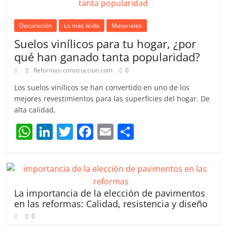
Decoración
Lo más leído
Materiales
Suelos vinílicos para tu hogar, ¿por
qué han ganado tanta popularidad?
Reformas-construccion.com
0
Los suelos vinílicos se han convertido en uno de los
mejores revestimientos para las superficies del hogar. De
alta calidad,
W
Li
T
F
E
C
h
n
w
a
m
o
at
k
itt
c
ai
m
s
e
er
e
l
p
A
dI
b
ar
La importancia de la elección de pavimentos
en las reformas: Calidad, resistencia y diseño
p
n
o
tir
0