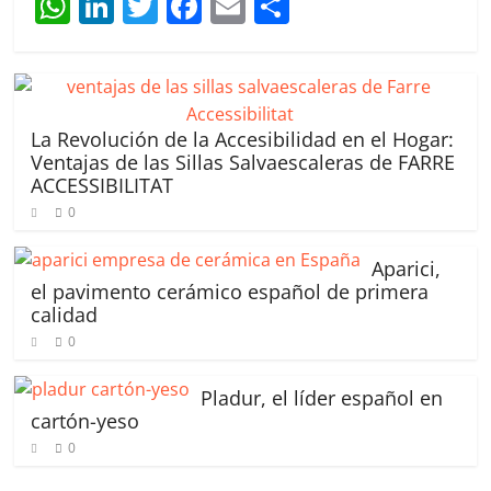
W
Li
T
F
E
C
h
n
w
a
m
o
at
k
itt
c
ai
m
s
e
er
e
l
p
A
dI
b
ar
La Revolución de la Accesibilidad en el Hogar:
Ventajas de las Sillas Salvaescaleras de FARRE
p
n
o
tir
ACCESSIBILITAT
p
o
0
k
Aparici,
el pavimento cerámico español de primera
calidad
0
Pladur, el líder español en
cartón-yeso
0