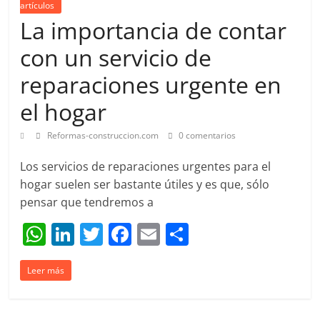
k
artículos
La importancia de contar
con un servicio de
reparaciones urgente en
el hogar
Reformas-construccion.com
0 comentarios
Los servicios de reparaciones urgentes para el
hogar suelen ser bastante útiles y es que, sólo
pensar que tendremos a
W
Li
T
F
E
C
h
n
w
a
m
o
Leer más
at
k
itt
c
ai
m
s
e
er
e
l
p