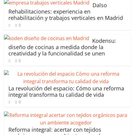
Dalso
s
e
er
e
l
p
Rehabilitaciones: experiencia en
A
dI
b
ar
rehabilitación y trabajos verticales en Madrid
p
n
o
tir
0
p
o
Kodensu:
k
diseño de cocinas a medida donde la
creatividad y la funcionalidad se unen
0
La revolución del espacio: Cómo una reforma
integral transforma tu calidad de vida
0
Reforma integral: acertar con tejidos