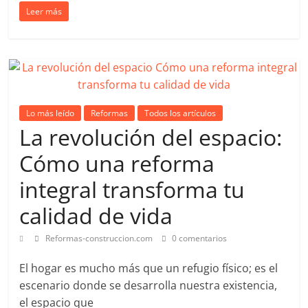
Leer más
at
k
itt
c
ai
m
s
e
er
e
l
p
A
dI
b
ar
p
n
o
tir
p
o
Lo más leído
Reformas
Todos los artículos
k
La revolución del espacio:
Cómo una reforma
integral transforma tu
calidad de vida
Reformas-construccion.com
0 comentarios
El hogar es mucho más que un refugio físico; es el
escenario donde se desarrolla nuestra existencia,
el espacio que