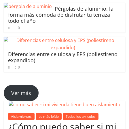
p
o
k
Pérgolas de aluminio: la
forma más cómoda de disfrutar tu terraza
todo el año
0
Diferencias entre celulosa y EPS (poliestireno
expandido)
0
Ver más
Aislamientos
Lo más leído
Todos los artículos
¿Cómo puedo saber si mi