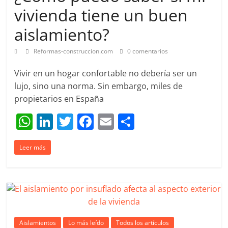
vivienda tiene un buen
aislamiento?
Reformas-construccion.com
0 comentarios
Vivir en un hogar confortable no debería ser un
lujo, sino una norma. Sin embargo, miles de
propietarios en España
W
Li
T
F
E
C
h
n
w
a
m
o
Leer más
at
k
itt
c
ai
m
s
e
er
e
l
p
A
dI
b
ar
p
n
o
tir
p
o
Aislamientos
Lo más leído
Todos los artículos