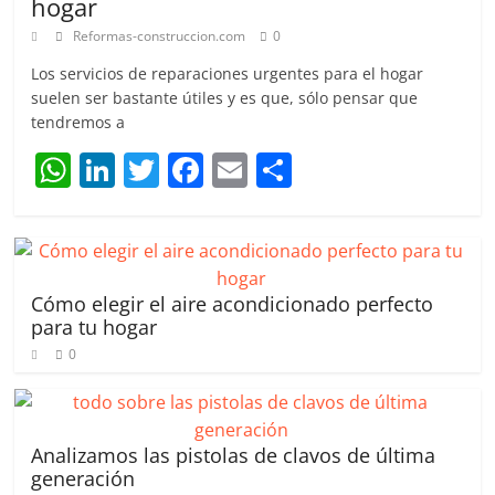
hogar
Reformas-construccion.com
0
Los servicios de reparaciones urgentes para el hogar
suelen ser bastante útiles y es que, sólo pensar que
tendremos a
W
Li
T
F
E
C
h
n
w
a
m
o
at
k
itt
c
ai
m
s
e
er
e
l
p
A
dI
b
ar
Cómo elegir el aire acondicionado perfecto
para tu hogar
p
n
o
tir
0
p
o
k
Analizamos las pistolas de clavos de última
generación