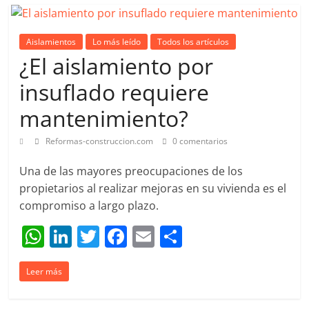
A
dI
b
ar
p
n
o
tir
Aislamientos
Lo más leído
Todos los artículos
p
o
¿El aislamiento por
k
insuflado requiere
mantenimiento?
Reformas-construccion.com
0 comentarios
Una de las mayores preocupaciones de los
propietarios al realizar mejoras en su vivienda es el
compromiso a largo plazo.
W
Li
T
F
E
C
h
n
w
a
m
o
Leer más
at
k
itt
c
ai
m
s
e
er
e
l
p