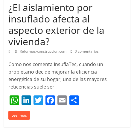
k
¿El aislamiento por
insuflado afecta al
aspecto exterior de la
vivienda?
Reformas-construccion.com
0 comentarios
Como nos comenta InsuflaTec, cuando un
propietario decide mejorar la eficiencia
energética de su hogar, una de las mayores
reticencias suele ser
W
Li
T
F
E
C
h
n
w
a
m
o
Leer más
at
k
itt
c
ai
m
s
e
er
e
l
p