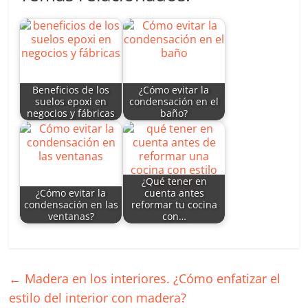
at
k
itt
c
ai
m
s
e
er
e
l
p
A
dI
b
ar
p
n
o
tir
p
o
Beneficios de los
¿Cómo evitar la
suelos epoxi en
condensación en el
k
negocios y fábricas
baño?
¿Qué tener en
¿Cómo evitar la
cuenta antes
condensación en las
reformar tu cocina
ventanas?
con…
←
Madera en los interiores. ¿Cómo enfatizar el
estilo del interior con madera?