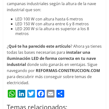
campanas industriales según la altura de la nave
industrial que son:
LED 100 W con altura hasta 6 metros
LED 150 W con altura entre 6 y 8 metros
LED 200 W si la altura es superior a los 8
metros
¿
Qué te ha parecido este artículo
? Ahora ya tienes
todas las bases necesarias para
instalar una
iluminación LED de forma correcta en tu nave
industrial
donde solo ganarás en ventajas. Sigue
navegando por
REFORMAS-CONSTRUCCION.COM
para descubrir más conseguir sobre temas de
electricidad.
W
Li
T
F
E
C
h
n
w
a
m
o
Temas relacionados: