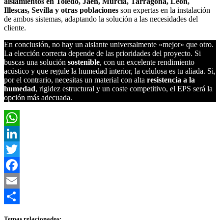
aislamientos en Toledo, Jaén, Murcia, Tarragona, León,
Illescas, Sevilla y otras poblaciones
son expertas en la instalación
de ambos sistemas, adaptando la solución a las necesidades del
cliente.
En conclusión, no hay un aislante universalmente «mejor» que otro.
La elección correcta depende de las prioridades del proyecto. Si
buscas una solución
sostenible
, con un excelente rendimiento
acústico y que regule la humedad interior, la celulosa es tu aliada. Si,
por el contrario, necesitas un material con alta
resistencia a la
humedad
, rigidez estructural y un coste competitivo, el EPS será la
opción más adecuada.
WhatsApp
LinkedIn
Twitter
Facebook
Email
Compartir
Temas relacionados: