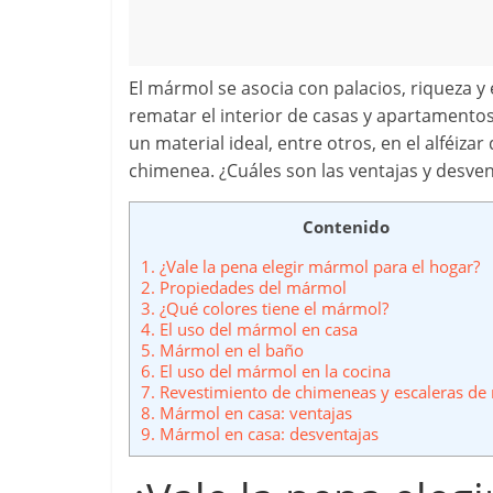
El mármol se asocia con palacios, riqueza y
rematar el interior de casas y apartamentos.
un material ideal, entre otros, en el alféi
chimenea. ¿Cuáles son las ventajas y desve
Contenido
1.
¿Vale la pena elegir mármol para el hogar?
2.
Propiedades del mármol
3.
¿Qué colores tiene el mármol?
4.
El uso del mármol en casa
5.
Mármol en el baño
6.
El uso del mármol en la cocina
7.
Revestimiento de chimeneas y escaleras d
8.
Mármol en casa: ventajas
9.
Mármol en casa: desventajas