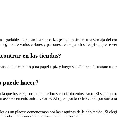
n agradables para caminar descalzo (esto también es una ventaja del c
legir entre varios colores y patrones de los paneles del piso, que se ve
contrar en las tiendas?
rtar con un cuchillo para papel tapiz y luego se adhieren al sustrato u otr
lo puede hacer?
 la que los elegimos para interiores con tanto entusiasmo. El sustrato 
a masa de cemento autonivelante. Al optar por la calefacción por suelo r
neles es un placer; comencemos por las esquinas de la habitación. Si ele
an sobre una superficie perfectamente uniforme.