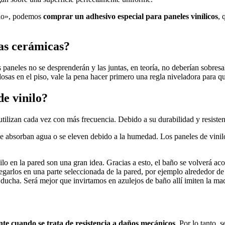
pio», podemos
comprar un adhesivo especial para paneles vinílicos
, 
sas cerámicas?
s paneles no se desprenderán y las juntas, en teoría, no deberían sobresal
ldosas en el piso, vale la pena hacer primero una regla niveladora para 
de vinilo?
tilizan cada vez con más frecuencia. Debido a su durabilidad y resistenc
 absorban agua o se eleven debido a la humedad. Los paneles de vinilo
ilo en la pared son una gran idea. Gracias a esto, el baño se volverá ac
egarlos en una parte seleccionada de la pared, por ejemplo alrededor de
 ducha. Será mejor que invirtamos en azulejos de baño allí imiten la ma
e cuando se trata de resistencia a daños mecánicos
. Por lo tanto, 