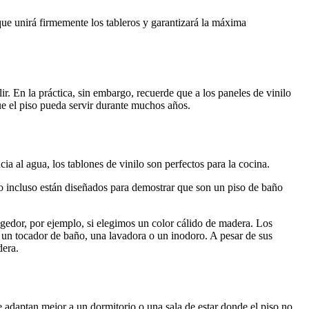
que unirá firmemente los tableros y garantizará la máxima
ir. En la práctica, sin embargo, recuerde que a los paneles de vinilo
que el piso pueda servir durante muchos años.
ia al agua, los tablones de vinilo son perfectos para la cocina.
 incluso están diseñados para demostrar que son un piso de baño
ogedor, por ejemplo, si elegimos un color cálido de madera. Los
 un tocador de baño, una lavadora o un inodoro. A pesar de sus
dera.
se adaptan mejor a un dormitorio o una sala de estar donde el piso no