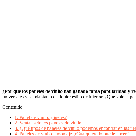
¿
Por qué los paneles de vinilo han ganado tanta popularidad y r
universales y se adaptan a cualquier estilo de interior. ¿Qué vale la p
Contenido
1.
Panel de vinilo: ¿qué es?
2.
Ventajas de los paneles de vinilo
3.
¿Qué tipos de paneles de vinilo podemos encontrar en las tie
4.
Paneles de vinilo – montaje. ¿Cualquiera lo puede hacer?