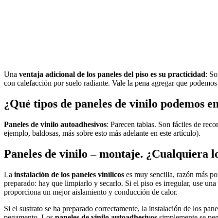
Una
ventaja adicional de los paneles del piso es su practicidad
: So
con calefacción por suelo radiante. Vale la pena agregar que podemos e
¿Qué tipos de paneles de vinilo podemos en
Paneles de vinilo autoadhesivos
: Parecen tablas. Son fáciles de reco
ejemplo, baldosas, más sobre esto más adelante en este artículo).
Paneles de vinilo – montaje. ¿Cualquiera 
La
instalación de los paneles vinílicos
es muy sencilla, razón más por
preparado: hay que limpiarlo y secarlo. Si el piso es irregular, use un
proporciona un mejor aislamiento y conducción de calor.
Si el sustrato se ha preparado correctamente, la instalación de los pa
pegamento. Los
paneles de vinilo autoadhesivos
simplemente se peg