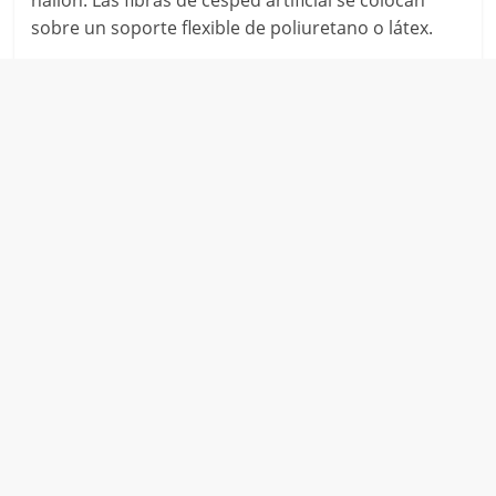
nailon. Las fibras de césped artificial se colocan
sobre un soporte flexible de poliuretano o látex.