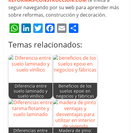
REFORMAS-CONSTRUCCION.COM
te invita a
seguir navegando por su web para aprender más
sobre reformas, construcción y decoración.
W
Li
T
F
E
C
h
n
w
a
m
o
Temas relacionados:
at
k
itt
c
ai
m
s
e
er
e
l
p
A
dI
b
ar
p
n
o
tir
p
o
Diferencia entre
Beneficios de los
suelo laminado y
suelos epoxi en
k
suelo vinílico
negocios y fábricas
Diferencias entre
Madera de pino: