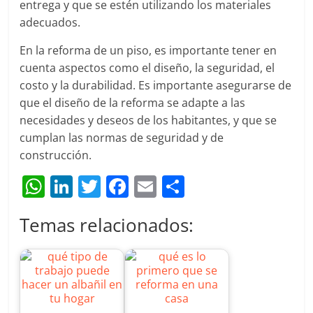
entrega y que se estén utilizando los materiales
adecuados.
En la reforma de un piso, es importante tener en
cuenta aspectos como el diseño, la seguridad, el
costo y la durabilidad. Es importante asegurarse de
que el diseño de la reforma se adapte a las
necesidades y deseos de los habitantes, y que se
cumplan las normas de seguridad y de
construcción.
W
Li
T
F
E
C
h
n
w
a
m
o
Temas relacionados:
at
k
itt
c
ai
m
s
e
er
e
l
p
A
dI
b
ar
p
n
o
tir