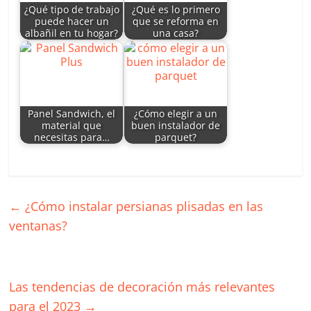
p
o
¿Qué tipo de trabajo
¿Qué es lo primero
puede hacer un
que se reforma en
k
albañil en tu hogar?
una casa?
Panel Sandwich, el
¿Cómo elegir a un
material que
buen instalador de
necesitas para…
parquet?
←
¿Cómo instalar persianas plisadas en las
ventanas?
Las tendencias de decoración más relevantes
para el 2023
→