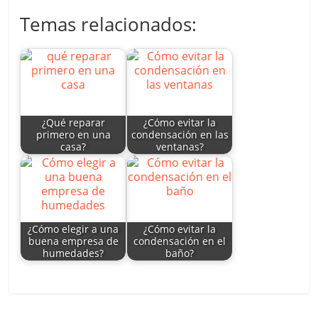
h
n
w
a
m
o
Temas relacionados:
at
k
itt
c
ai
m
s
e
er
e
l
p
A
dI
b
ar
p
n
o
tir
p
o
¿Qué reparar
¿Cómo evitar la
primero en una
condensación en las
k
casa?
ventanas?
¿Cómo elegir a una
¿Cómo evitar la
buena empresa de
condensación en el
humedades?
baño?