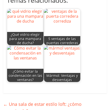
Temas relacionados:
at
k
itt
c
ai
m
s
e
er
e
l
p
A
dI
b
ar
p
n
o
tir
p
o
¿Qué vidrio elegir
para una mampara
5 ventajas de las
k
de ducha?
puertas correderas
¿Cómo evitar la
condensación en las
Mármol: Ventajas y
ventanas?
desventajas
←
Una sala de estar estilo loft: ¿cómo