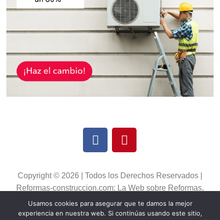
Copyright © 2026 | Todos los Derechos Reservados |
Reformas-construccion.com: La Web sobre Reformas,
Construcción y Decoración
Usamos cookies para asegurar que te damos la mejor
Política de Cookies
|
Política de Privacidad
|
Aviso Lega
l
experiencia en nuestra web. Si continúas usando este sitio,