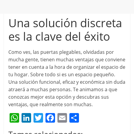
Una solución discreta
es la clave del éxito
Como ves, las puertas plegables, olvidadas por
mucha gente, tienen muchas ventajas que conviene
tener en cuenta a la hora de organizar el espacio de
tu hogar. Sobre todo si es un espacio pequeño.
Una solución funcional, eficaz y económica sin duda
atraerá a muchas personas. Te animamos a que
conozcas mejor esta opción y descubras sus
ventajas, que realmente son muchas.
W
Li
T
F
E
C
h
n
w
a
m
o