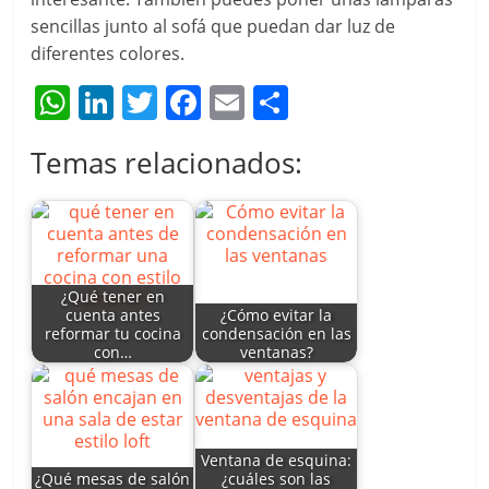
sencillas junto al sofá que puedan dar luz de
diferentes colores.
W
Li
T
F
E
C
h
n
w
a
m
o
Temas relacionados:
at
k
itt
c
ai
m
s
e
er
e
l
p
A
dI
b
ar
p
n
o
tir
¿Qué tener en
p
o
cuenta antes
¿Cómo evitar la
reformar tu cocina
condensación en las
k
con…
ventanas?
Ventana de esquina:
¿Qué mesas de salón
¿cuáles son las