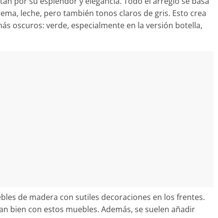
itan por su esplendor y elegancia. Todo el arreglo se basa
rema, leche, pero también tonos claros de gris. Esto crea
ás oscuros: verde, especialmente en la versión botella,
ebles de madera con sutiles decoraciones en los frentes.
n bien con estos muebles. Además, se suelen añadir