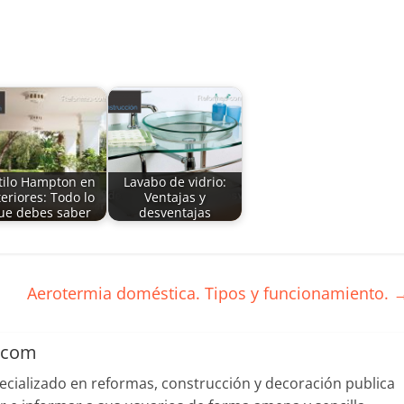
tilo Hampton en
Lavabo de vidrio:
teriores: Todo lo
Ventajas y
ue debes saber
desventajas
Aerotermia doméstica. Tipos y funcionamiento.
.com
cializado en reformas, construcción y decoración publica